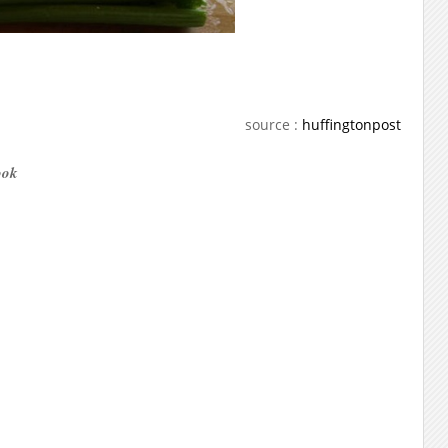
source :
huffingtonpost
ook