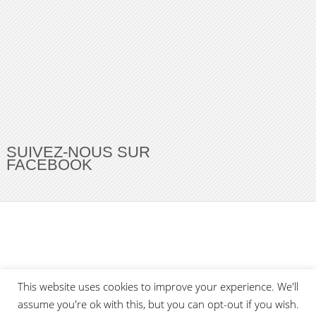
SUIVEZ-NOUS SUR
FACEBOOK
This website uses cookies to improve your experience. We'll
Buzz Ultra
Copyright © 2026.
Back to Top ↑
assume you're ok with this, but you can opt-out if you wish.