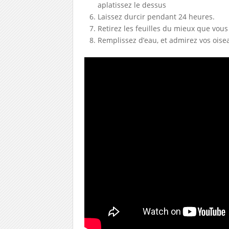
aplatissez le dessus
Laissez durcir pendant 24 heures.
Retirez les feuilles du mieux que vous 
Remplissez d’eau, et admirez vos oise