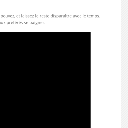
pouvez, et laissez le reste disparaître avec le temps.
aux préférés se baigner.