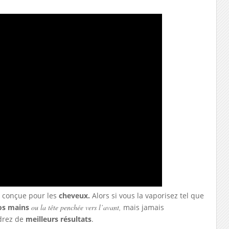
t conçue pour les
cheveux.
Alors si vous la vaporisez tel que
os mains
ou la tête penchée vers l’avant,
mais jamais
ndrez de
meilleurs résultats
.