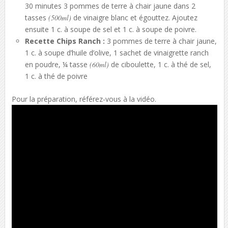
30 minutes 3 pommes de terre à chair jaune dans 2
tasses
(500ml)
de vinaigre blanc et égouttez. Ajoutez
ensuite 1 c. à soupe de sel et 1 c. à soupe de poivre.
Recette Chips Ranch :
3 pommes de terre à chair jaune,
1 c. à soupe d’huile d’olive, 1 sachet de vinaigrette ranch
en poudre, ¼ tasse
(60ml)
de ciboulette, 1 c. à thé de sel,
1 c. à thé de poivre
Pour la préparation, référez-vous à la vidéo.