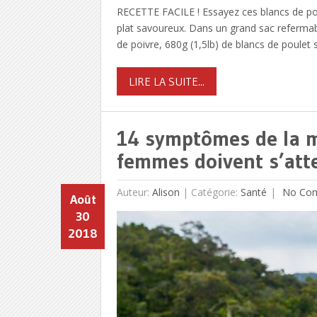
RECETTE FACILE ! Essayez ces blancs de pou
plat savoureux. Dans un grand sac refermabl
de poivre, 680g (1,5lb) de blancs de poulet
LIRE LA SUITE...
14 symptômes de la 
femmes doivent s’att
Auteur:
Alison
|
Catégorie:
Santé
No Co
Août
30
2018