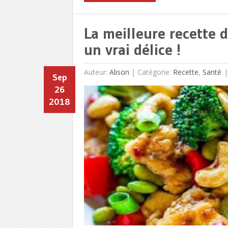
La meilleure recette 
un vrai délice !
Auteur:
Alison
|
Catégorie:
Recette
,
Santé
Sep
26
2018