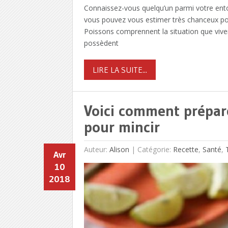
Connaissez-vous quelqu’un parmi votre ento
vous pouvez vous estimer très chanceux pou
Poissons comprennent la situation que vivent 
possèdent
LIRE LA SUITE...
Voici comment prépare
pour mincir
Auteur:
Alison
|
Catégorie:
Recette
,
Santé
,
Avr
10
2018