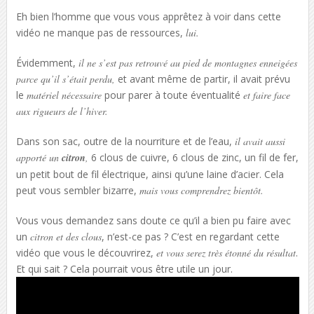
Eh bien l’homme que vous vous apprêtez à voir dans cette
vidéo ne manque pas de ressources,
lui.
Évidemment,
il ne s’est pas retrouvé au pied de montagnes enneigées
parce qu’il s’était perdu,
et avant même de partir, il avait prévu
le
matériel nécessaire
pour parer à toute éventualité
et faire face
aux rigueurs de l’hiver.
Dans son sac, outre de la nourriture et de l’eau,
il avait aussi
apporté un
citron
,
6 clous de cuivre, 6 clous de zinc, un fil de fer,
un petit bout de fil électrique, ainsi qu’une laine d’acier. Cela
peut vous sembler bizarre,
mais vous comprendrez bientôt.
Vous vous demandez sans doute ce qu’il a bien pu faire avec
un
citron et des clous
, n’est-ce pas ? C’est en regardant cette
vidéo que vous le découvrirez,
et vous serez très étonné du résultat
.
Et qui sait ? Cela pourrait vous être utile un jour.