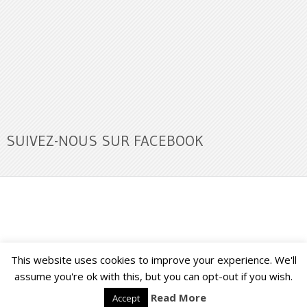
SUIVEZ-NOUS SUR FACEBOOK
This website uses cookies to improve your experience. We'll
Buzz Ultra
Copyright © 2026.
Back to Top ↑
assume you're ok with this, but you can opt-out if you wish.
Read More
Accept
Français
English
(
Anglais
)