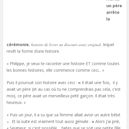
un père
arrête
la
cérémonie
,
histoire de livrer un discours assez original,
lequel
revêt la forme d’une histoire.
« Philippe, je veux te raconter une histoire
ET comme
toutes
les bonnes histoires
, elle
commence comme ceci.
.. »
Puis il poursuit son histoire avec ceci :
«
Il était une fois
,
il y
avait un
père (et
au cas où tu
ne
comprendrais pas cela
, c’est
moi), ce père
avait
un merveilleux
petit garçon
.
Il était très
heureux
.
»
« Puis un jour, il a su que sa femme allait avoir un autre bébé
»
. Et la suite est vraiment tout aussi géniale :
«
Alors j’ai prié,
« Seigneur, si c’est possible… faites que se soit une petite fille