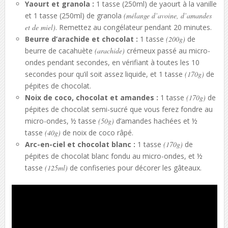
Yaourt et granola :
1 tasse (250ml) de yaourt à la vanille
et 1 tasse (250ml) de granola
(mélange d’avoine, d’amandes
et de miel)
. Remettez au congélateur pendant 20 minutes.
Beurre d’arachide et chocolat :
1 tasse
(200g)
de
beurre de cacahuète
(arachide)
crémeux passé au micro-
ondes pendant secondes, en vérifiant à toutes les 10
secondes pour qu’il soit assez liquide, et 1 tasse
(170g)
de
pépites de chocolat.
Noix de coco, chocolat et amandes :
1 tasse
(170g)
de
pépites de chocolat semi-sucré que vous ferez fondre au
micro-ondes, ½ tasse
(50g)
d’amandes hachées et ½
tasse
(40g)
de noix de coco râpé.
Arc-en-ciel et chocolat blanc :
1 tasse
(170g)
de
pépites de chocolat blanc fondu au micro-ondes, et ½
tasse
(125ml)
de confiseries pour décorer les gâteaux.