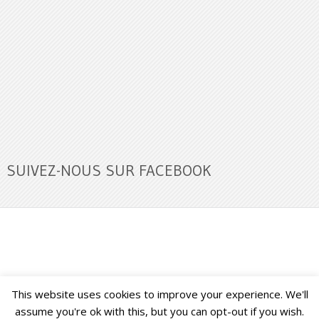
SUIVEZ-NOUS SUR FACEBOOK
This website uses cookies to improve your experience. We'll
Buzz Ultra
Copyright © 2026.
Back to Top ↑
assume you're ok with this, but you can opt-out if you wish.