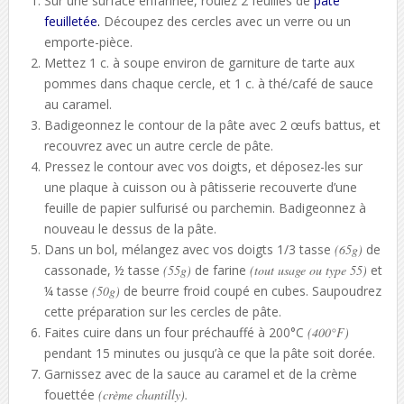
Sur une surface enfarinée, roulez 2 feuilles de
pâte
feuilletée
.
Découpez des cercles avec un verre ou un
emporte-pièce.
Mettez 1 c. à soupe environ de garniture de tarte aux
pommes dans chaque cercle, et 1 c. à thé/café de sauce
au caramel.
Badigeonnez le contour de la pâte avec 2 œufs battus, et
recouvrez avec un autre cercle de pâte.
Pressez le contour avec vos doigts, et déposez-les sur
une plaque à cuisson ou à pâtisserie recouverte d’une
feuille de papier sulfurisé ou parchemin. Badigeonnez à
nouveau le dessus de la pâte.
Dans un bol, mélangez avec vos doigts 1/3 tasse
(65g)
de
cassonade, ½ tasse
(55g)
de farine
(tout usage ou type 55)
et
¼ tasse
(50g)
de beurre froid coupé en cubes. Saupoudrez
cette préparation sur les cercles de pâte.
Faites cuire dans un four préchauffé à 200°C
(400°F)
pendant 15 minutes ou jusqu’à ce que la pâte soit dorée.
Garnissez avec de la sauce au caramel et de la crème
fouettée
(crème chantilly).