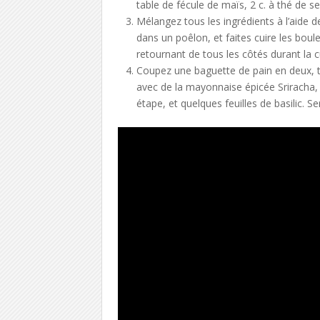
table de fécule de maïs, 2 c. à thé de sel
Mélangez tous les ingrédients à l’aide 
dans un poêlon, et faites cuire les boul
retournant de tous les côtés durant la c
Coupez une baguette de pain en deux, ta
avec de la mayonnaise épicée Sriracha,
étape, et quelques feuilles de basilic. S