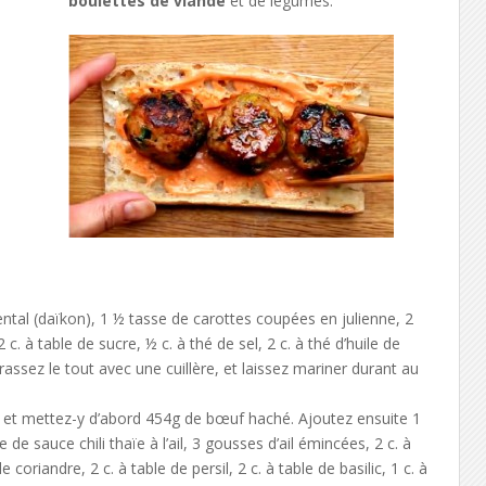
boulettes de viande
et de légumes.
ntal (daïkon), 1 ½ tasse de carottes coupées en julienne, 2
. à table de sucre, ½ c. à thé de sel, 2 c. à thé d’huile de
Brassez le tout avec une cuillère, et laissez mariner durant au
 et mettez-y d’abord 454g de bœuf haché. Ajoutez ensuite 1
 de sauce chili thaïe à l’ail, 3 gousses d’ail émincées, 2 c. à
 coriandre, 2 c. à table de persil, 2 c. à table de basilic, 1 c. à