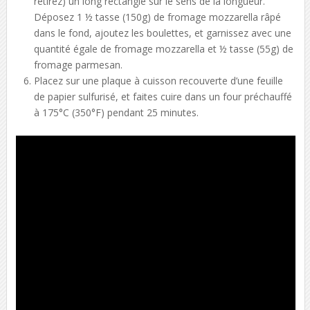
retirez) un long rectangle sur le sens de la longueur.
Déposez 1 ½ tasse (150g) de fromage mozzarella râpé
dans le fond, ajoutez les boulettes, et garnissez avec une
quantité égale de fromage mozzarella et ½ tasse (55g) de
fromage parmesan.
Placez sur une plaque à cuisson recouverte d’une feuille
de papier sulfurisé, et faites cuire dans un four préchauffé
à 175°C (350°F) pendant 25 minutes.