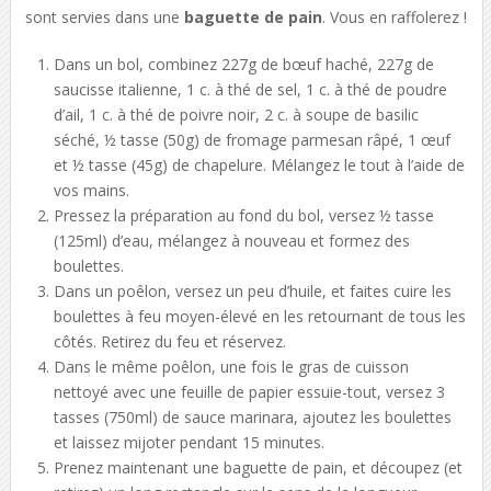
sont servies dans une
baguette de pain
. Vous en raffolerez !
Dans un bol, combinez 227g de bœuf haché, 227g de
saucisse italienne, 1 c. à thé de sel, 1 c. à thé de poudre
d’ail, 1 c. à thé de poivre noir, 2 c. à soupe de basilic
séché, ½ tasse (50g) de fromage parmesan râpé, 1 œuf
et ½ tasse (45g) de chapelure. Mélangez le tout à l’aide de
vos mains.
Pressez la préparation au fond du bol, versez ½ tasse
(125ml) d’eau, mélangez à nouveau et formez des
boulettes.
Dans un poêlon, versez un peu d’huile, et faites cuire les
boulettes à feu moyen-élevé en les retournant de tous les
côtés. Retirez du feu et réservez.
Dans le même poêlon, une fois le gras de cuisson
nettoyé avec une feuille de papier essuie-tout, versez 3
tasses (750ml) de sauce marinara, ajoutez les boulettes
et laissez mijoter pendant 15 minutes.
Prenez maintenant une baguette de pain, et découpez (et