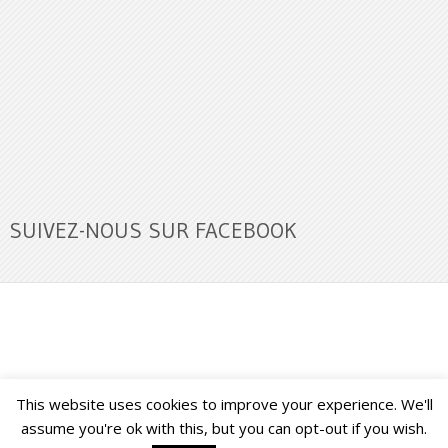
SUIVEZ-NOUS SUR FACEBOOK
This website uses cookies to improve your experience. We'll
Buzz Ultra
Copyright © 2026.
Back to Top ↑
assume you're ok with this, but you can opt-out if you wish.