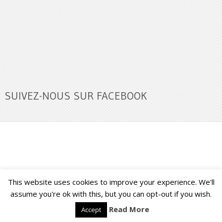
SUIVEZ-NOUS SUR FACEBOOK
This website uses cookies to improve your experience. We'll
Buzz Ultra
Copyright © 2026.
Back to Top ↑
assume you're ok with this, but you can opt-out if you wish.
Read More
Accept
Français
English
(
Anglais
)