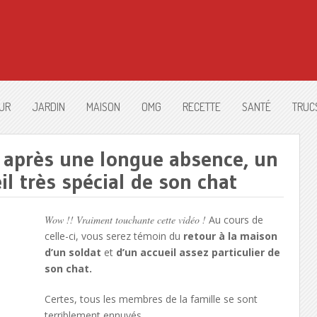
UR
JARDIN
MAISON
OMG
RECETTE
SANTÉ
TRUC
n après une longue absence, un
il très spécial de son chat
Wow !! Vraiment touchante cette vidéo !
Au cours de
celle-ci, vous serez témoin du
retour à la maison
d’un soldat
et
d’un accueil assez particulier de
son chat.
Certes, tous les membres de la famille se sont
terriblement ennuyés.