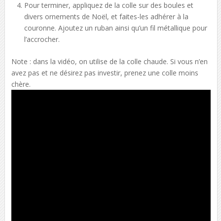
Pour terminer, appliquez de la colle sur des boules et
divers ornements de Noël, et faites-les adhérer à la
couronne. Ajoutez un ruban ainsi qu’un fil métallique pour
l’accrocher.
Note : dans la vidéo, on utilise de la colle chaude. Si vous n’en
avez pas et ne désirez pas investir, prenez une colle moins
chère.