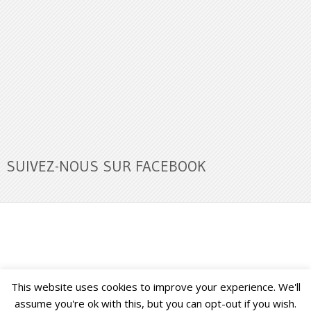
SUIVEZ-NOUS SUR FACEBOOK
This website uses cookies to improve your experience. We'll
Buzz Ultra
Copyright © 2026.
Back to Top ↑
assume you're ok with this, but you can opt-out if you wish.