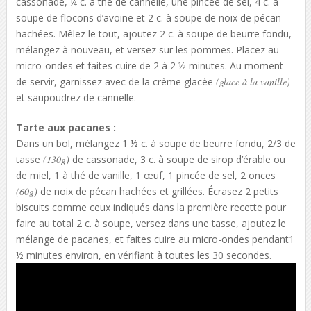
cassonade, ¼ c. à thé de cannelle, une pincée de sel, 4 c. à
soupe de flocons d’avoine et 2 c. à soupe de noix de pécan
hachées. Mêlez le tout, ajoutez 2 c. à soupe de beurre fondu,
mélangez à nouveau, et versez sur les pommes. Placez au
micro-ondes et faites cuire de 2 à 2 ½ minutes. Au moment
de servir, garnissez avec de la crème glacée
(glace à la vanille)
et saupoudrez de cannelle.
Tarte aux pacanes :
Dans un bol, mélangez 1 ½ c. à soupe de beurre fondu, 2/3 de
tasse
(130g)
de cassonade, 3 c. à soupe de sirop d’érable ou
de miel, 1 à thé de vanille, 1 œuf, 1 pincée de sel, 2 onces
(60g)
de noix de pécan hachées et grillées. Écrasez 2 petits
biscuits comme ceux indiqués dans la première recette pour
faire au total 2 c. à soupe, versez dans une tasse, ajoutez le
mélange de pacanes, et faites cuire au micro-ondes pendant1
½ minutes environ, en vérifiant à toutes les 30 secondes.