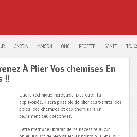
UR
JARDIN
MAISON
OMG
RECETTE
SANTÉ
TRUC
prenez À Plier Vos chemises En
 !!
Quelle technique incroyable! Dès qu’on l’a
apprivoisée, il sera possible de plier des t-shirts, des
polos, des chemises et des chemisiers en
seulement deux secondes.
Cette méthode ultrarapide ne nécessite aucun
objet, il suffit de bien situer les points A, B et C sur