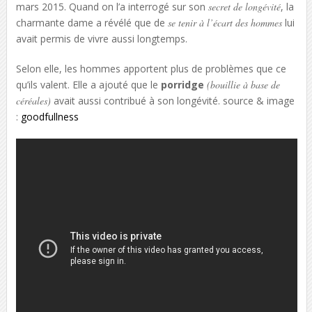
mars 2015. Quand on l’a interrogé sur son
secret de longévité
, la
charmante dame a révélé que de
se tenir à l’écart des hommes
lui
avait permis de vivre aussi longtemps.
Selon elle, les hommes apportent plus de problèmes que ce
qu’ils valent. Elle a ajouté que le
porridge
(bouillie à base de
céréales)
avait aussi contribué à son longévité. source & image
:
goodfullness