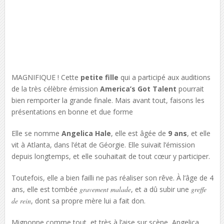
MAGNIFIQUE ! Cette
petite fille
qui a participé aux auditions
de la très célèbre émission
America’s Got Talent
pourrait
bien remporter la grande finale. Mais avant tout, faisons les
présentations en bonne et due forme
Elle se nomme
Angelica Hale
, elle est âgée de
9 ans
, et elle
vit à Atlanta, dans l’état de Géorgie. Elle suivait l’émission
depuis longtemps, et elle souhaitait de tout cœur y participer.
Toutefois, elle a bien failli ne pas réaliser son rêve. À l’âge de 4
ans, elle est tombée
gravement malade
, et a dû subir une
greffe
de rein
, dont sa propre mère lui a fait don.
Mignonne comme tout, et très à l’aise sur scène, Angelica