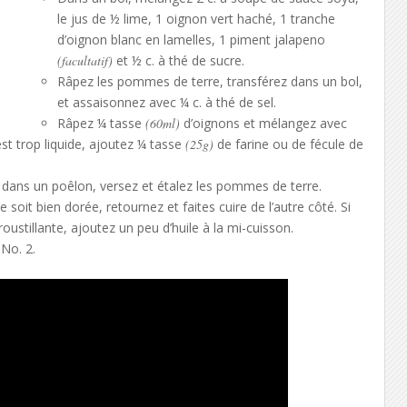
le jus de ½ lime, 1 oignon vert haché, 1 tranche
d’oignon blanc en lamelles, 1 piment jalapeno
(facultatif)
et ½ c. à thé de sucre.
Râpez les pommes de terre, transférez dans un bol,
et assaisonnez avec ¼ c. à thé de sel.
Râpez ¼ tasse
(60ml)
d’oignons et mélangez avec
st trop liquide, ajoutez ¼ tasse
(25g)
de farine ou de fécule de
le dans un poêlon, versez et étalez les pommes de terre.
e soit bien dorée, retournez et faites cuire de l’autre côté. Si
oustillante, ajoutez un peu d’huile à la mi-cuisson.
 No. 2.