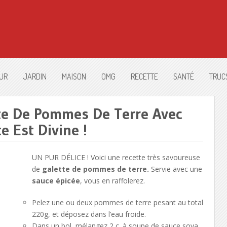
UR
JARDIN
MAISON
OMG
RECETTE
SANTÉ
TRUC
tte De Pommes De Terre Avec
 Est Divine !
UN PUR DÉLICE ! Voici une recette très savoureuse
de
galette de pommes de terre.
Servie avec une
sauce épicée
, vous en raffolerez.
Pelez une ou deux pommes de terre pesant au total
220g, et déposez dans l’eau froide.
Dans un bol, mélangez 2 c. à soupe de sauce soya,