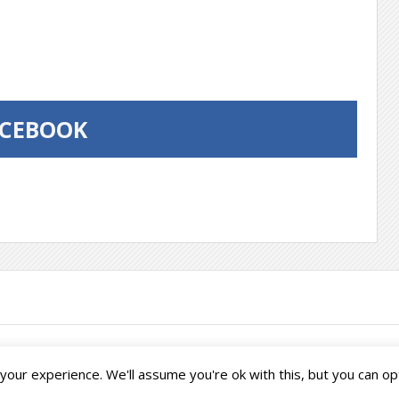
ACEBOOK
our experience. We'll assume you're ok with this, but you can opt
Français
English
(
Anglais
)