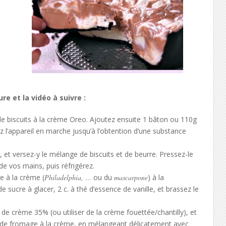
ure et la vidéo à suivre :
de biscuits à la crème Oreo. Ajoutez ensuite 1 bâton ou 110g
z l’appareil en marche jusqu’à l’obtention d’une substance
 et versez-y le mélange de biscuits et de beurre. Pressez-le
 de vos mains, puis réfrigérez.
 à la crème (
Philadelphia, …
ou du
mascarpone
) à la
e sucre à glacer, 2 c. à thé d’essence de vanille, et brassez le
de crème 35% (ou utiliser de la crème fouettée/chantilly), et
n de fromage à la crème, en mélangeant délicatement avec