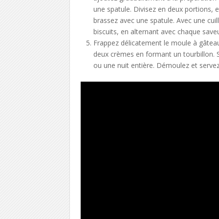
une spatule. Divisez en deux portions, e
brassez avec une spatule. Avec une cuil
biscuits, en alternant avec chaque saveu
Frappez délicatement le moule à gâteau 
deux crèmes en formant un tourbillon. 
ou une nuit entière. Démoulez et servez