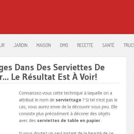
UR
JARDIN
MAISON
OMG
RECETTE
SANTÉ
TRUC
ges Dans Des Serviettes De
r… Le Résultat Est À Voir!
Connaissez-vous cette technique à laquelle on a
attribué le nom de
serviettage
? Si tel n’est pas le
cas, vous aurez envie de la découvrir sous peu. Elle
consiste plus précisément à décorer des objets
avec des
serviettes de table en papier
.
Si vous doutez un seul instant de la beauté de ce