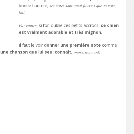
bonne hauteur,
ses notes sont aussi fausses que sa voix,
loll.
Par contre,
si l’on oublie ces petits accrocs,
ce chien
est vraiment adorable et très mignon.
Il faut le voir
donner une première note
comme
 une chanson que lui seul connaît
,
impressionnant!