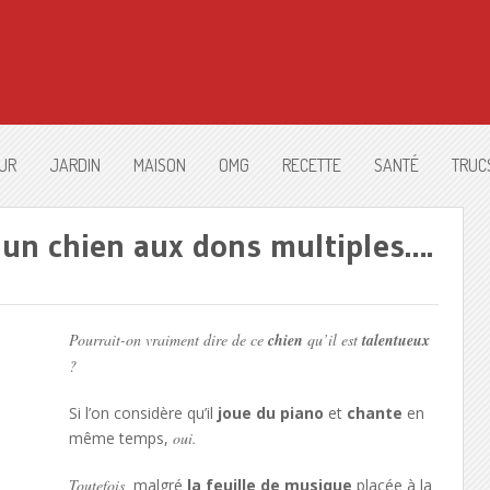
UR
JARDIN
MAISON
OMG
RECETTE
SANTÉ
TRUC
 un chien aux dons multiples….
Pourrait-on vraiment dire de ce
chien
qu’il est
talentueux
?
Si l’on considère qu’il
joue du piano
et
chante
en
même temps,
oui.
Toutefois,
malgré
la feuille de musique
placée à la