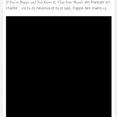
If You’re Happy and You Know It, Clap Your Hands
. (en français on
chante : »Si tu es heureux et tu le sais, frappe des mains »).