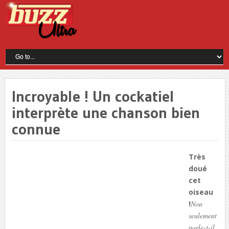
Incroyable ! Un cockatiel
interprète une chanson bien
connue
Très
doué
cet
oiseau
!
Non
seulement
parle-t-il,