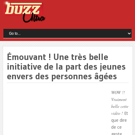
Émouvant ! Une très belle
initiative de la part des jeunes
envers des personnes âgées
WOW !!
Vraiment
belle cette
vidéo !
Et
que dire
de ce
geste