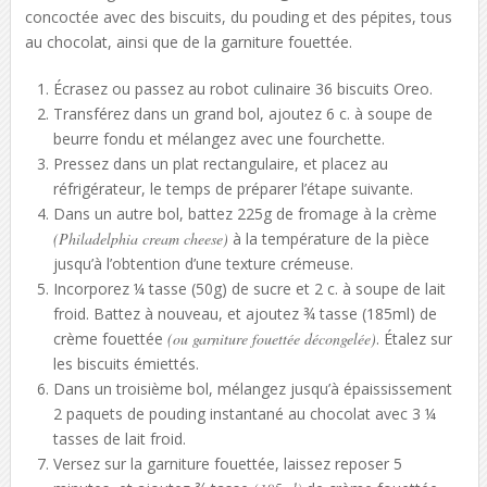
concoctée avec des biscuits, du pouding et des pépites, tous
au chocolat, ainsi que de la garniture fouettée.
Écrasez ou passez au robot culinaire 36 biscuits Oreo.
Transférez dans un grand bol, ajoutez 6 c. à soupe de
beurre fondu et mélangez avec une fourchette.
Pressez dans un plat rectangulaire, et placez au
réfrigérateur, le temps de préparer l’étape suivante.
Dans un autre bol, battez 225g de fromage à la crème
(Philadelphia cream cheese)
à la température de la pièce
jusqu’à l’obtention d’une texture crémeuse.
Incorporez ¼ tasse (50g) de sucre et 2 c. à soupe de lait
froid. Battez à nouveau, et ajoutez ¾ tasse (185ml) de
crème fouettée
(ou garniture fouettée décongelée)
. Étalez sur
les biscuits émiettés.
Dans un troisième bol, mélangez jusqu’à épaississement
2 paquets de pouding instantané au chocolat avec 3 ¼
tasses de lait froid.
Versez sur la garniture fouettée, laissez reposer 5