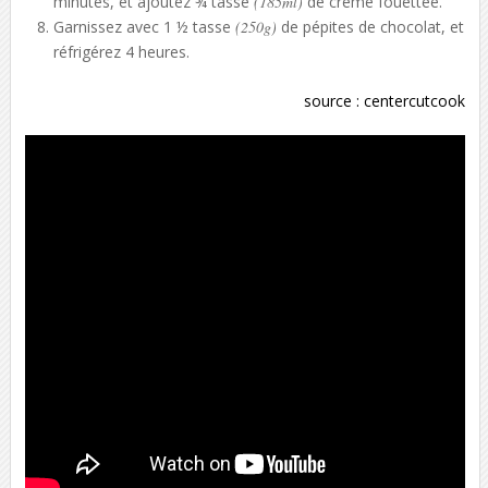
minutes, et ajoutez ¾ tasse
(185ml)
de crème fouettée.
Garnissez avec 1 ½ tasse
(250g)
de pépites de chocolat, et
réfrigérez 4 heures.
source :
centercutcook