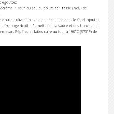
t égouttez.
crémé, 1 œuf, du sel, du poivre et 1 tasse
(100g)
de
)
.
d’huile d’olive. Étalez un peu de sauce dans le fond, ajoutez
 le fromage ricotta. Remettez de la sauce et des tranches de
rmesan. Répétez et faites cuire au four à 190°C (375°F) de