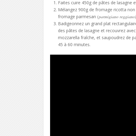
Faites cuire 450g de pâtes de lasagne e
Mélangez 900g de fromage ricotta non é
fromage parmesan
(parmigiano reggiano
Badigeonnez un grand plat rectangulaire 
des pâtes de lasagne et recouvrez avec
mozzarella fraîche, et saupoudrez de pa
45 à 60 minutes.