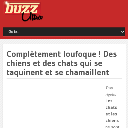
Complètement loufoque ! Des
chiens et des chats qui se
taquinent et se chamaillent
Trop
rigolo!
Les
chats
et les
chiens
ne sont