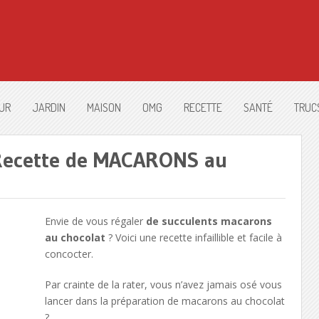
UR
JARDIN
MAISON
OMG
RECETTE
SANTÉ
TRUC
 Recette de MACARONS au
Envie de vous régaler
de succulents macarons
au chocolat
? Voici une recette infaillible et facile à
concocter.
Par crainte de la rater, vous n’avez jamais osé vous
lancer dans la préparation de macarons au chocolat
?