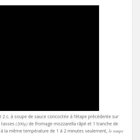
ez 2 c. à soupe de sauce concoctée à l’étape précédente sur
2 tasses
(200g)
de fromage mozzarella râpé et 1 tranche de
à la même température de 1 à 2 minutes seulement,
le temps