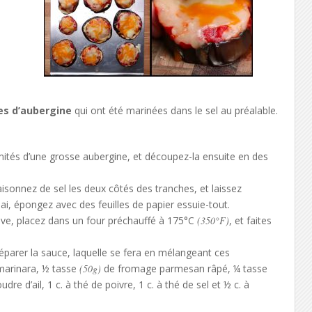
es d’aubergine
qui ont été marinées dans le sel au préalable.
tés d’une grosse aubergine, et découpez-la ensuite en des
sonnez de sel les deux côtés des tranches, et laissez
ai, épongez avec des feuilles de papier essuie-tout.
live, placez dans un four préchauffé à 175°C
(350°F)
, et faites
éparer la sauce, laquelle se fera en mélangeant ces
arinara, ½ tasse
(50g)
de fromage parmesan râpé, ¼ tasse
udre d’ail, 1 c. à thé de poivre, 1 c. à thé de sel et ½ c. à