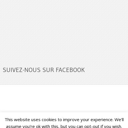
SUIVEZ-NOUS SUR FACEBOOK
This website uses cookies to improve your experience. We'll
Buzz Ultra
Copyright © 2026.
Back to Top ↑
assume you're ok with this, but you can opt-out if you wish.