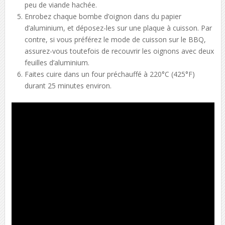
peu de viande hachée.
Enrobez chaque bombe d’oignon dans du papier
d’aluminium, et déposez-les sur une plaque à cuisson. Par
contre, si vous préférez le mode de cuisson sur le BBQ,
assurez-vous toutefois de recouvrir les oignons avec deux
feuilles d’aluminium.
Faites cuire dans un four préchauffé à 220°C (425°F)
durant 25 minutes environ.