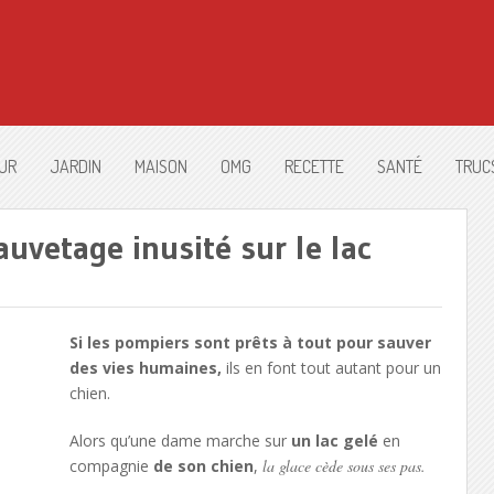
UR
JARDIN
MAISON
OMG
RECETTE
SANTÉ
TRUC
auvetage inusité sur le lac
Si les pompiers sont prêts à tout pour sauver
des vies humaines,
ils en font tout autant pour un
chien.
Alors qu’une dame marche sur
un lac gelé
en
compagnie
de son chien
,
la glace cède sous ses pas.