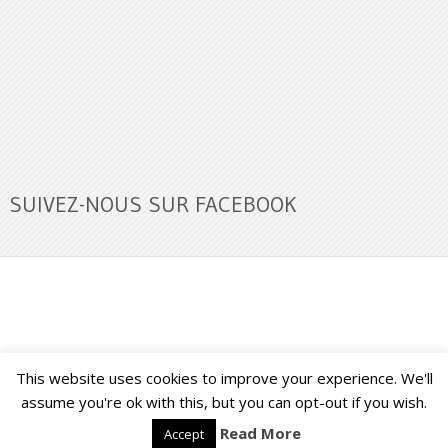
SUIVEZ-NOUS SUR FACEBOOK
This website uses cookies to improve your experience. We'll
Buzz Ultra
Copyright © 2026.
Back to Top ↑
assume you're ok with this, but you can opt-out if you wish.
Read More
Accept
Français
English
(
Anglais
)