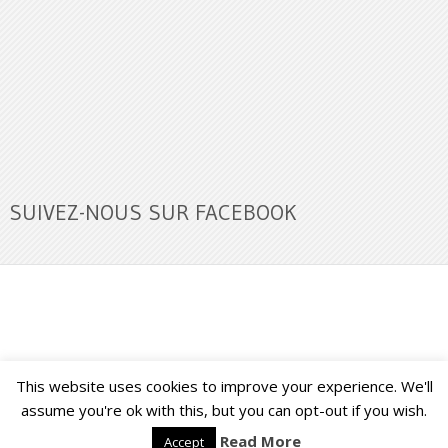
SUIVEZ-NOUS SUR FACEBOOK
This website uses cookies to improve your experience. We'll
Buzz Ultra
Copyright © 2026.
Back to Top ↑
assume you're ok with this, but you can opt-out if you wish.
Read More
Accept