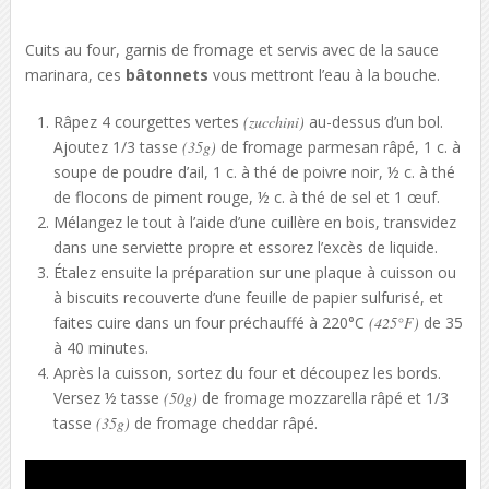
Cuits au four, garnis de fromage et servis avec de la sauce
marinara, ces
bâtonnets
vous mettront l’eau à la bouche.
Râpez 4 courgettes vertes
(zucchini)
au-dessus d’un bol.
Ajoutez 1/3 tasse
(35g)
de fromage parmesan râpé, 1 c. à
soupe de poudre d’ail, 1 c. à thé de poivre noir, ½ c. à thé
de flocons de piment rouge, ½ c. à thé de sel et 1 œuf.
Mélangez le tout à l’aide d’une cuillère en bois, transvidez
dans une serviette propre et essorez l’excès de liquide.
Étalez ensuite la préparation sur une plaque à cuisson ou
à biscuits recouverte d’une feuille de papier sulfurisé, et
faites cuire dans un four préchauffé à 220°C
(425°F)
de 35
à 40 minutes.
Après la cuisson, sortez du four et découpez les bords.
Versez ½ tasse
(50g)
de fromage mozzarella râpé et 1/3
tasse
(35g)
de fromage cheddar râpé.