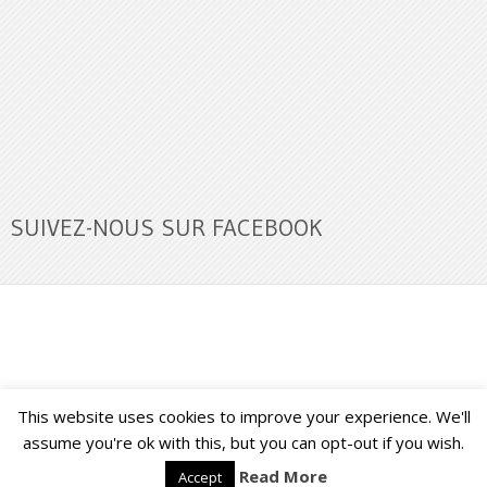
SUIVEZ-NOUS SUR FACEBOOK
This website uses cookies to improve your experience. We'll
Buzz Ultra
Copyright © 2026.
Back to Top ↑
assume you're ok with this, but you can opt-out if you wish.
Read More
Accept
Français
English
(
Anglais
)