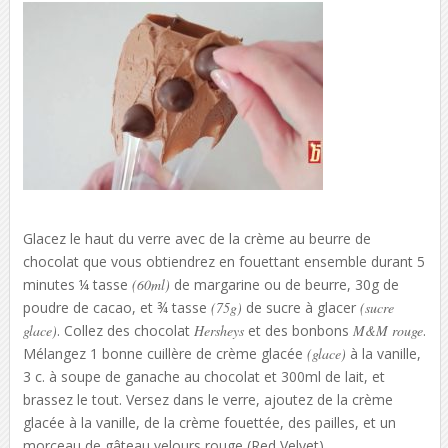
Glacez le haut du verre avec de la crème au beurre de
chocolat que vous obtiendrez en fouettant ensemble durant 5
minutes ¼ tasse
(60ml)
de margarine ou de beurre, 30g de
poudre de cacao, et ¾ tasse
(75g)
de sucre à glacer
(sucre
glace)
. Collez des chocolat
Hersheys
et des bonbons
M&M rouge
.
Mélangez 1 bonne cuillère de crème glacée
(glace)
à la vanille,
3 c. à soupe de ganache au chocolat et 300ml de lait, et
brassez le tout. Versez dans le verre, ajoutez de la crème
glacée à la vanille, de la crème fouettée, des pailles, et un
morceau de gâteau velours rouge (Red Velvet).