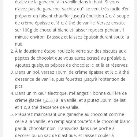
étalez de la ganache à la vanille dans le haut. Si vous
n’avez pas de ganache, sachez qu’il se veut très facile d’en
préparer en faisant chauffer jusqu’à ébullition 2 c. à soupe
de crème épaisse et ½ c. à thé de vanille. Versez ensuite
sur 100g de chocolat blanc et laisser reposer pendant 1
minute environ. Brassez et laissez épaissir durant toute la
nuit.
À la deuxième étape, roulez le verre sur des biscuits aux
pépites de chocolat que vous aurez écrasé au préalable.
Ajoutez quelques pépites de chocolat ici et là et réservez.
Dans un bol, versez 100ml de crème épaisse et ½ c. à thé
d’essence de vanille, puis fouettez jusqu’à l’obtention de
pics.
Dans un mixeur électrique, mélangez 1 bonne cuillère de
crème glacée
(glace)
à la vanille, et ajoutez 300ml de lait
et 1 c. à thé d’essence de vanille.
Préparez maintenant une ganache au chocolat comme
celle à la vanille, en remplaçant toutefois le chocolat blanc
par du chocolat noir. Transvidez dans une poche à
décorer ou un sac de plastique, et laissez couler à