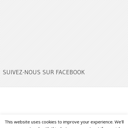
SUIVEZ-NOUS SUR FACEBOOK
This website uses cookies to improve your experience. We'll
Buzz Ultra
Copyright © 2026.
Back to Top ↑