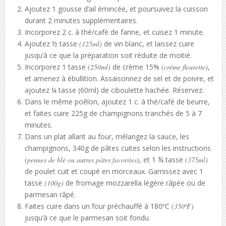
Ajoutez 1 gousse d’ail émincée, et poursuivez la cuisson
durant 2 minutes supplémentaires.
Incorporez 2 c. à thé/café de farine, et cuisez 1 minute.
Ajoutez ½ tasse
(125ml)
de vin blanc, et laissez cuire
jusqu’à ce que la préparation soit réduite de moitié.
Incorporez 1 tasse
(250ml)
de crème 15%
(crème fleurette)
,
et amenez à ébullition. Assaisonnez de sel et de poivre, et
ajoutez ¼ tasse (60ml) de ciboulette hachée. Réservez.
Dans le même poêlon, ajoutez 1 c. à thé/café de beurre,
et faites cuire 225g de champignons tranchés de 5 à 7
minutes.
Dans un plat allant au four, mélangez la sauce, les
champignons, 340g de pâtes cuites selon les instructions
(pennes de blé ou autres pâtes favorites)
, et 1 ¾ tasse
(375ml)
de poulet cuit et coupé en morceaux. Garnissez avec 1
tasse
(100g)
de fromage mozzarella légère râpée ou de
parmesan râpé.
Faites cuire dans un four préchauffé à 180ºC
(350ºF)
jusqu’à ce que le parmesan soit fondu.