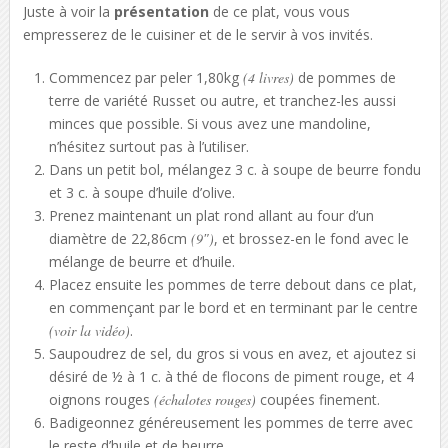
Juste à voir la
présentation
de ce plat, vous vous
empresserez de le cuisiner et de le servir à vos invités.
Commencez par peler 1,80kg
(4 livres)
de pommes de
terre de variété Russet ou autre, et tranchez-les aussi
minces que possible. Si vous avez une mandoline,
n’hésitez surtout pas à l’utiliser.
Dans un petit bol, mélangez 3 c. à soupe de beurre fondu
et 3 c. à soupe d’huile d’olive.
Prenez maintenant un plat rond allant au four d’un
diamètre de 22,86cm
(9″)
, et brossez-en le fond avec le
mélange de beurre et d’huile.
Placez ensuite les pommes de terre debout dans ce plat,
en commençant par le bord et en terminant par le centre
(voir la vidéo)
.
Saupoudrez de sel, du gros si vous en avez, et ajoutez si
désiré de ½ à 1 c. à thé de flocons de piment rouge, et 4
oignons rouges
(échalotes rouges)
coupées finement.
Badigeonnez généreusement les pommes de terre avec
le reste d’huile et de beurre.