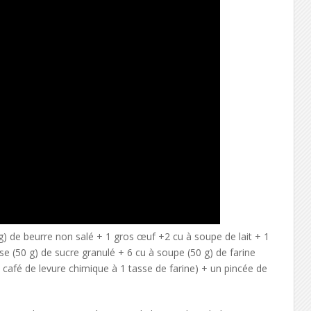
g) de beurre non salé + 1 gros œuf +2 cu à soupe de lait + 1
sse (50 g) de sucre granulé + 6 cu à soupe (50 g) de farine
 café de levure chimique à 1 tasse de farine) + un pincée de