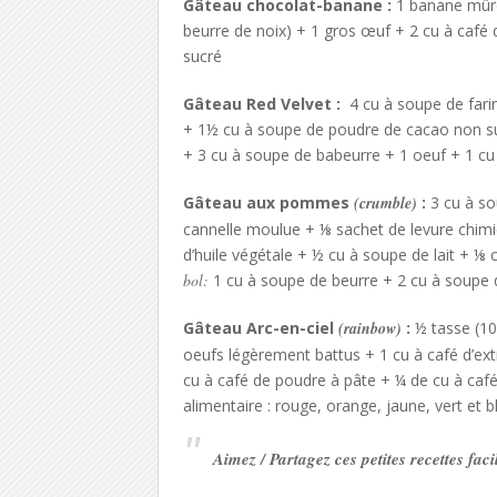
Gâteau chocolat-banane :
1
banane mûr
beurre de noix
) +
1
gros œuf +
2 cu à café
sucré
Gâteau Red Velvet :
4 cu à
soupe de
fari
+
1½
cu à soupe
de poudre
de cacao
non s
+
3 cu à soupe
de babeurre
+
1 oeuf + 1 cu
Gâteau aux pommes
(crumble)
:
3 cu à s
cannelle moulue +
⅛
sachet de levure chim
d’huile
végétale +
½
cu à soupe de
lait +
⅛
c
bol:
1
cu à soupe
de
beurre + 2 cu à soupe 
Gâteau Arc-en-ciel
(rainbow)
:
½ tasse
(
10
oeufs
légèrement battus +
1
cu à café
d’
ext
cu à café
de poudre à pâte +
¼
de cu à caf
alimentaire :
rouge, orange
, jaune,
vert et b
Aimez / Partagez ces petites recettes faci