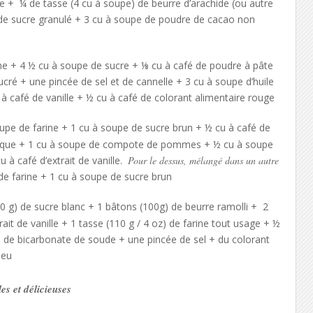
e
+
¼ de tasse
(
4 cu à soupe) de beurre
d’arachide
(ou autre
de sucre
granulé
+
3 cu à soupe
de poudre de
cacao
non
ne
+
4 ½
cu à soupe de sucre +
⅛ cu à café de
poudre à pâte
ucré
+ une
pincée de sel et de
cannelle + 3 cu à soupe d’h
uile
 à café
de
vanille
+
½ cu
à café de
colorant alimentaire rouge
oupe
de farine +
1 cu
à soupe
de sucre
brun +
½ cu à café
de
ique +
1 cu à soupe
de compote de pommes
+
½
cu à soupe
u à café d’
extrait de vanille.
Pour le dessus, mélangé dans un autre
de f
arine
+
1 cu à soupe
de sucre brun
0 g)
de sucre blanc +
1
bâtons
(
100g)
de beurre ramolli
+
2
rait de vanille +
1 tasse
(
110 g
/
4 oz
)
de farine tout usage +
½
é
de bicarbonate de soude
+ une
pincée de sel + du colorant
leu
les et délicieuses