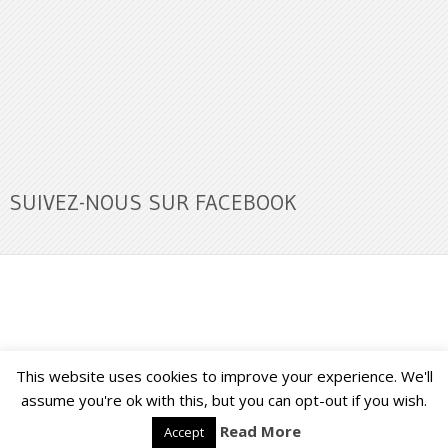
SUIVEZ-NOUS SUR FACEBOOK
This website uses cookies to improve your experience. We'll
Buzz Ultra
Copyright © 2026.
Back to Top ↑
assume you're ok with this, but you can opt-out if you wish.
Read More
Accept
Français
English
(
Anglais
)