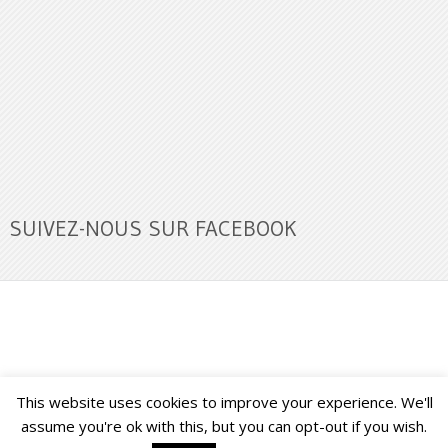
SUIVEZ-NOUS SUR FACEBOOK
This website uses cookies to improve your experience. We'll
Buzz Ultra
Copyright © 2026.
Back to Top ↑
assume you're ok with this, but you can opt-out if you wish.