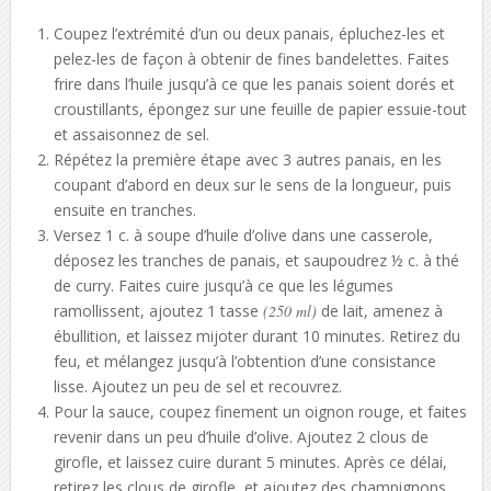
Coupez l’extrémité d’un ou deux panais, épluchez-les et
pelez-les de façon à obtenir de fines bandelettes. Faites
frire dans l’huile jusqu’à ce que les panais soient dorés et
croustillants, épongez sur une feuille de papier essuie-tout
et assaisonnez de sel.
Répétez la première étape avec 3 autres panais, en les
coupant d’abord en deux sur le sens de la longueur, puis
ensuite en tranches.
Versez 1 c. à soupe d’huile d’olive dans une casserole,
déposez les tranches de panais, et saupoudrez ½ c. à thé
de curry. Faites cuire jusqu’à ce que les légumes
ramollissent, ajoutez 1 tasse
(250 ml)
de lait, amenez à
ébullition, et laissez mijoter durant 10 minutes. Retirez du
feu, et mélangez jusqu’à l’obtention d’une consistance
lisse. Ajoutez un peu de sel et recouvrez.
Pour la sauce, coupez finement un oignon rouge, et faites
revenir dans un peu d’huile d’olive. Ajoutez 2 clous de
girofle, et laissez cuire durant 5 minutes. Après ce délai,
retirez les clous de girofle, et ajoutez des champignons