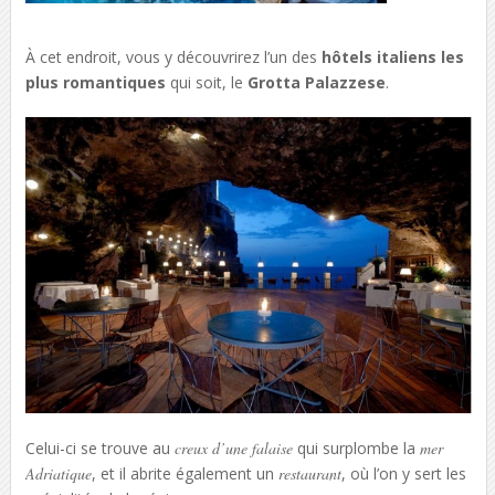
À cet endroit, vous y découvrirez l’un des
hôtels italiens les
plus romantiques
qui soit, le
Grotta Palazzese
.
Celui-ci se trouve au
creux d’une falaise
qui surplombe la
mer
Adriatique
, et il abrite également un
restaurant
, où l’on y sert les